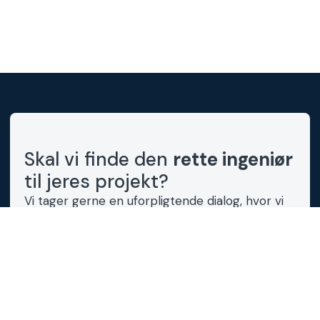
Skal vi finde den
rette ingeniør
til jeres projekt?
Vi tager gerne en uforpligtende dialog, hvor vi
afdækker jeres behov og vurderer, hvilken profil
der er det rette match.
Fast timepris (typisk
950 kr.) - læs mere her
Ingen kørepenge eller
bindinger