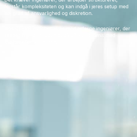
forstår kompleksiteten og kan indgå i jeres setup med
høj grad af ansvarlighed og diskretion.
Hos CLEVR matcher vi jer med erfarne ingeniører, der
skaber fremdrift, uden at gå på kompromis med
kvalitet eller sikkerhed.