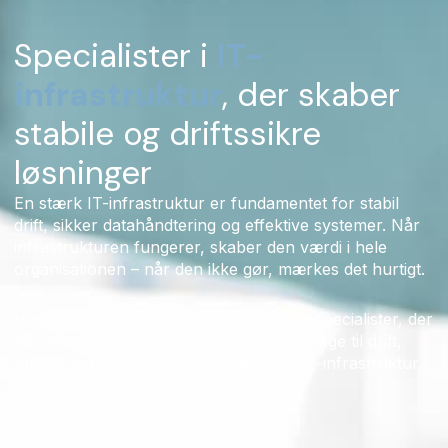
Specialister i
IT-
infrastruktur
, der skaber
stabile og driftssikre
løsninger
En stærk IT-infrastruktur er fundamentet for stabil
drift, sikker datahåndtering og effektive systemer. Når
infrastrukturen fungerer, skaber den værdi i hele
organisationen – når den ikke gør, mærkes det hurtigt.
Hos CLEVR matcher vi jer med erfarne specialister, der
kan indgå i jeres setup fra dag ét og bidrage til drift,
optimering og videreudvikling af jeres IT-infrastruktur.