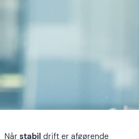
Når
stabil
drift er afgørende