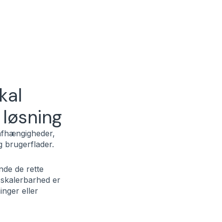
kal
løsning
 afhængigheder,
g brugerflader.
nde de rette
g skalerbarhed er
inger eller