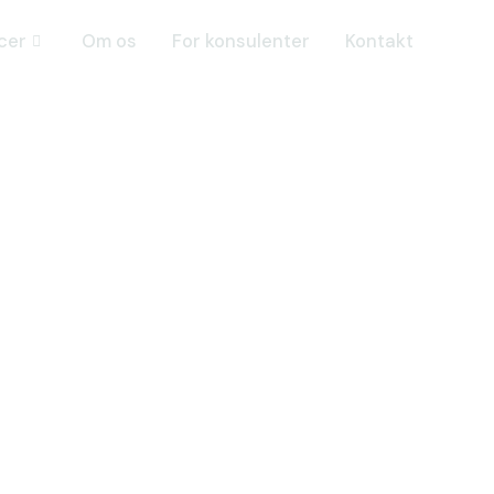
cer
Om os
For konsulenter
Kontakt