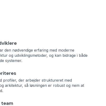
dviklere
har den nødvendige erfaring med moderne
tektur og udviklingsmetoder, og kan bidrage i både
de systemer.
oriteres
d profiler, der arbejder struktureret med
 og arkitektur, så løsningen er robust og nem at
d.
s team