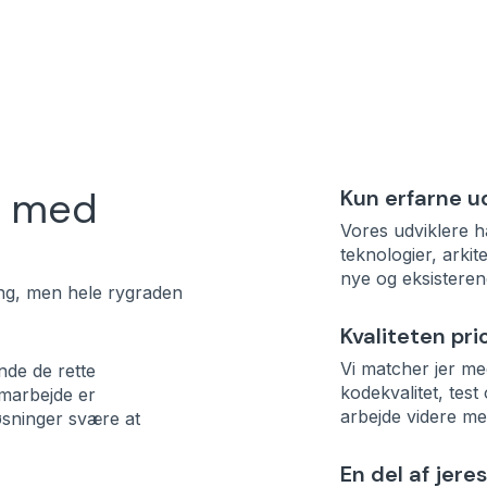
r med
Kun erfarne u
Vores udviklere 
teknologier, arki
nye og eksisteren
ning, men hele rygraden
Kvaliteten pri
Vi matcher jer me
nde de rette
kodekvalitet, test
samarbejde er
arbejde videre me
øsninger svære at
En del af jere