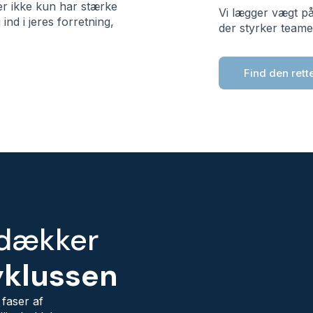
er ikke kun har stærke
Vi lægger vægt på 
nd i jeres forretning,
der styrker teame
Find den rett
 dækker
yklussen
 faser af