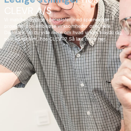
CLEVR A/S
Vi matcher dygtige specialister med spændende
projekter hos ambitiøse virksomheder over hele
Danmark. Vil du vide mere om hvad vi kan tilbyde dig,
som konsulent, hos CLEVR? Så læs mere
her
.